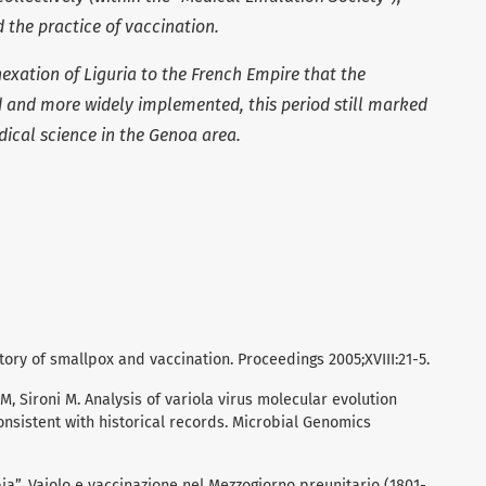
the practice of vaccination.
exation of Liguria to the French Empire that the
 and more widely implemented, this period still marked
dical science in the Genoa area.
ory of smallpox and vaccination. Proceedings 2005;XVIII:21-5.
i M, Sironi M. Analysis of variola virus molecular evolution
consistent with historical records. Microbial Genomics
bia”. Vaiolo e vaccinazione nel Mezzogiorno preunitario (1801-