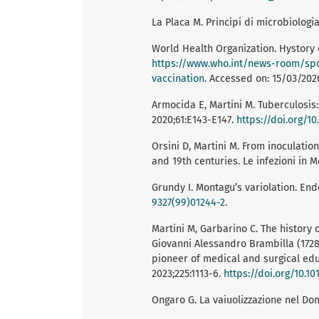
La Placa M. Principi di microbiologi
World Health Organization. Hystory o
https://www.who.int/news-room/spot
vaccination
. Accessed on: 15/03/202
Armocida E, Martini M. Tuberculosis
2020;61:E143-E147.
https://doi.org/1
Orsini D, Martini M. From inoculation
and 19th centuries. Le infezioni in M
Grundy I. Montagu’s variolation. En
9327(99)01244-2
.
Martini M, Garbarino C. The history 
Giovanni Alessandro Brambilla (1728-
pioneer of medical and surgical educ
2023;225:1113-6.
https://doi.org/10.10
Ongaro G. La vaiuolizzazione nel Dom