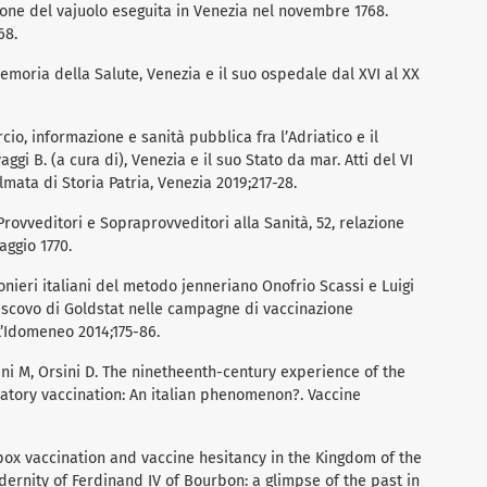
ione del vajuolo eseguita in Venezia nel novembre 1768.
68.
emoria della Salute, Venezia e il suo ospedale dal XVI al XX
o, informazione e sanità pubblica fra l’Adriatico e il
ggi B. (a cura di), Venezia e il suo Stato da mar. Atti del VI
mata di Storia Patria, Venezia 2019;217-28.
Provveditori e Sopraprovveditori alla Sanità, 52, relazione
aggio 1770.
onieri italiani del metodo jenneriano Onofrio Scassi e Luigi
Vescovo di Goldstat nelle campagne di vaccinazione
 L’Idomeneo 2014;175-86.
tini M, Orsini D. The ninetheenth-century experience of the
atory vaccination: An italian phenomenon?. Vaccine
lpox vaccination and vaccine hesitancy in the Kingdom of the
dernity of Ferdinand IV of Bourbon: a glimpse of the past in