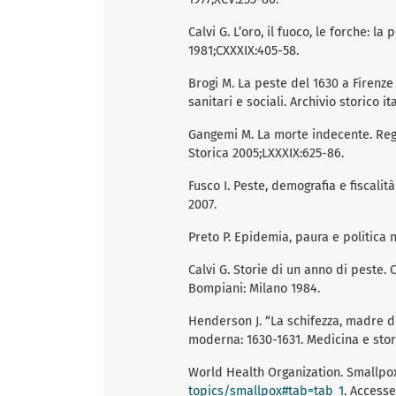
Calvi G. L’oro, il fuoco, le forche: l
1981;CXXXIX:405-58.
Brogi M. La peste del 1630 a Firenze
sanitari e sociali. Archivio storico it
Gangemi M. La morte indecente. Regg
Storica 2005;LXXXIX:625-86.
Fusco I. Peste, demografia e fiscalit
2007.
Preto P. Epidemia, paura e politica 
Calvi G. Storie di un anno di peste.
Bompiani: Milano 1984.
Henderson J. “La schifezza, madre de
moderna: 1630-1631. Medicina e stori
World Health Organization. Smallpox
topics/smallpox#tab=tab_1
. Accesse