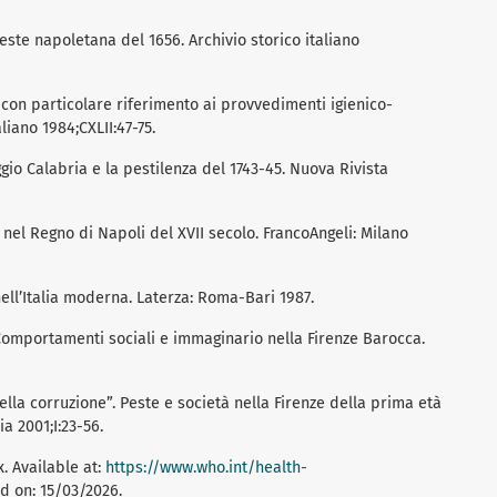
a peste napoletana del 1656. Archivio storico italiano
 con particolare riferimento ai provvedimenti igienico-
aliano 1984;CXLII:47-75.
io Calabria e la pestilenza del 1743-45. Nuova Rivista
à nel Regno di Napoli del XVII secolo. FrancoAngeli: Milano
nell’Italia moderna. Laterza: Roma-Bari 1987.
 Comportamenti sociali e immaginario nella Firenze Barocca.
lla corruzione”. Peste e società nella Firenze della prima età
a 2001;I:23-56.
. Available at:
https://www.who.int/health-
d on: 15/03/2026.