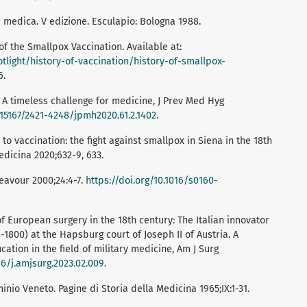
a medica. V edizione. Esculapio: Bologna 1988.
f the Smallpox Vaccination. Available at:
light/history-of-vaccination/history-of-smallpox-
6.
: A timeless challenge for medicine, J Prev Med Hyg
0.15167/2421-4248/jpmh2020.61.2.1402
.
 to vaccination: the fight against smallpox in Siena in the 18th
edicina 2020;632-9, 633.
deavour 2000;24:4-7.
https://doi.org/10.1016/s0160-
of European surgery in the 18th century: The Italian innovator
1800) at the Hapsburg court of Joseph II of Austria. A
ation in the field of military medicine, Am J Surg
16/j.amjsurg.2023.02.009
.
inio Veneto. Pagine di Storia della Medicina 1965;IX:1-31.