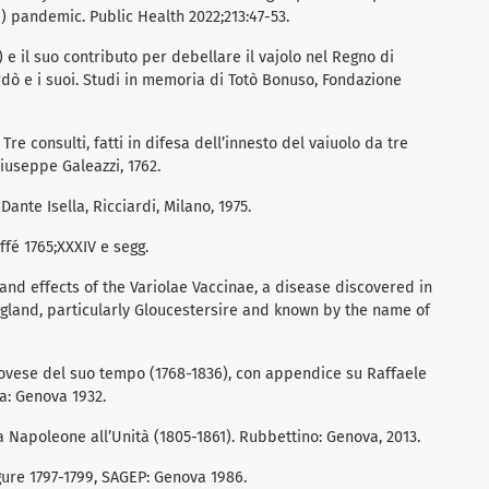
) pandemic. Public Health 2022;213:47-53.
) e il suo contributo per debellare il vajolo nel Regno di
ardò e i suoi. Studi in memoria di Totò Bonuso, Fondazione
 Tre consulti, fatti in difesa dell’innesto del vaiuolo da tre
Giuseppe Galeazzi, 1762.
 Dante Isella, Ricciardi, Milano, 1975.
affé 1765;XXXIV e segg.
 and effects of the Variolae Vaccinae, a disease discovered in
gland, particularly Gloucestersire and known by the name of
enovese del suo tempo (1768-1836), con appendice su Raffaele
ia: Genova 1932.
a Napoleone all’Unità (1805-1861). Rubbettino: Genova, 2013.
gure 1797-1799, SAGEP: Genova 1986.