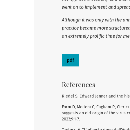
went on to implement and spread 
Although it was only with the ann
practice became more structured
an extremely prolific time for me
pdf
References
Riedel S. Edward Jenner and the hist
Forni D, Molteni C, Cagliani R, Cleric
suggests an old origin of the virus 
2023;9:1-7.
Tanturri A. “L’infausto dono dell’Ara