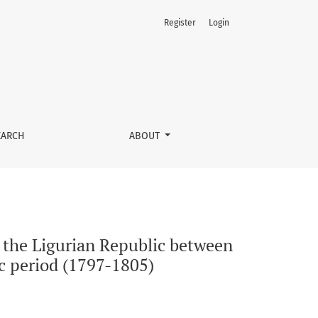
Register
Login
he end of the Ancien Régime and the advent of the Napoleonic 
EARCH
ABOUT
n the Ligurian Republic between
c period (1797-1805)