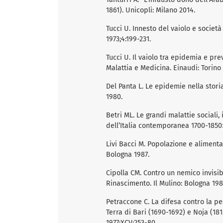
1861). Unicopli: Milano 2014.
Tucci U. Innesto del vaiolo e società
1973;4:199-231.
Tucci U. Il vaiolo tra epidemia e preve
Malattia e Medicina. Einaudi: Torino
Del Panta L. Le epidemie nella storia
1980.
Betri ML. Le grandi malattie sociali, i
dell’Italia contemporanea 1700-1850»
Livi Bacci M. Popolazione e alimenta
Bologna 1987.
Cipolla CM. Contro un nemico invisibi
Rinascimento. Il Mulino: Bologna 198
Petraccone C. La difesa contro la pe
Terra di Bari (1690-1692) e Noja (18
1977;XCV:253-80.