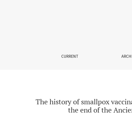
The history of smallpox vaccination in Italy
CURRENT
ARCH
The history of smallpox vaccin
the end of the Anci