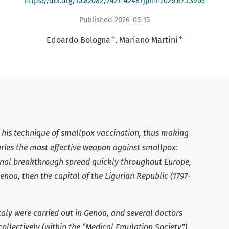
https://doi.org/10.82082/2421-4248/jpmh2026.67.1.3903
Published 2026-05-15
+
+
Edoardo Bologna
Mariano Martini
d his technique of smallpox vaccination, thus making
ries the most effective weapon against smallpox:
ional breakthrough spread quickly throughout Europe,
enoa, then the capital of the Ligurian Republic (1797-
Italy were carried out in Genoa, and several doctors
 collectively (within the “Medical Emulation Society”),