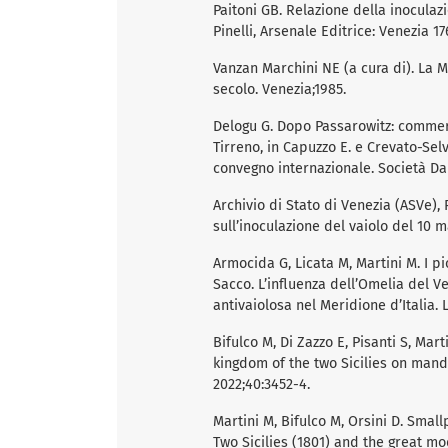
Paitoni GB. Relazione della inoculaz
Pinelli, Arsenale Editrice: Venezia 17
Vanzan Marchini NE (a cura di). La M
secolo. Venezia;1985.
Delogu G. Dopo Passarowitz: commerci
Tirreno, in Capuzzo E. e Crevato-Selva
convegno internazionale. Società Dal
Archivio di Stato di Venezia (ASVe), 
sull’inoculazione del vaiolo del 10 m
Armocida G, Licata M, Martini M. I pi
Sacco. L’influenza dell’Omelia del 
antivaiolosa nel Meridione d’Italia.
Bifulco M, Di Zazzo E, Pisanti S, Mar
kingdom of the two Sicilies on mand
2022;40:3452-4.
Martini M, Bifulco M, Orsini D. Smal
Two Sicilies (1801) and the great mo